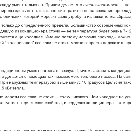
хладу умеет только он. Причем делает это
очень экономично
— на 
ироды здесь нет, так как энергия тратится не на создание прохла
лодильник, который морозит свою утробу, а излишки тепла сбрасыв
только до определенного предела. Большинство современных кон
одящую из кондиционера струю — ее температура будет равна 7-12
х кажется еще холоднее. Именно поэтому иллюзию прохлады можно
й “в оленеводов” все-таки не стоит, можно запросто подхватить пр
ндиционеры умеют нагревать воздух. Причем заставить кондицион
о делается с помощью так называемого теплового насоса. На само
 При наружных температурах выше минус 10 градусов Цельсия так
.5 кВт тепла.
 морозы все-таки не стоит — толку никакого. Чем холоднее на ули
а густеет, теряет свои свойства, и сердечко кондиционера – комп
енные кондиционеры умеют осушать воздух. Понижая температуру 