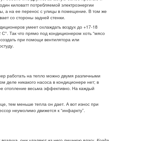
один киловатт потребляемой электроэнергии
ды, а на ее перенос с улицы в помещение. В том же
ает со стороны задней стенки.
диционеров умеет охлаждать воздух до +17-18
 С°. Так что прямо под кондиционером хоть “мясо
 создать при помощи вентилятора или
остуду.
ер работать на тепло можно двумя различными
м деле никакого насоса в кондиционере нет; в
ое отопление весьма эффективно. На каждый
це, тем меньше тепла он дает. А вот износ при
рессор неумолимо движется к “инфаркту”.
воздуха, они удаляют из него лишнюю влагу.
Когда