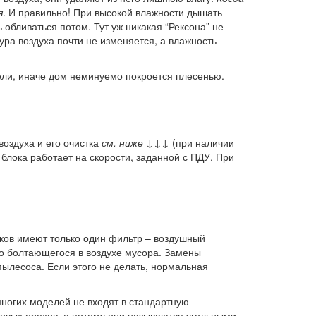
я
. И правильно! При высокой влажности дышать
обливаться потом. Тут уж никакая “Рексона” не
ура воздуха почти не изменяется, а влажность
тели, иначе дом неминуемо покроется плесенью.
оздуха и его очистка
см. ниже ↓↓↓
(при наличии
блока работает на скорости, заданной с ПДУ. При
иков имеют только один фильтр – воздушный
го болтающегося в воздухе мусора. Замены
пылесоса. Если этого не делать, нормальная
многих моделей не входят в стандартную
совых орехов, а потому они называются угольными