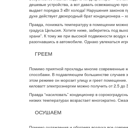
дешевые устройства, а вот давать освежающую про
выдает порядка 3 кВт холода! Нарушения законов пр
духе действует двоюродный брат кондиционера – хо
Правда, понижать температуру в помещении можно 
градуса Цельсия. Хотите ниже, заберитесь под вых
храни”. К тому же при высокой подвижности возду
разогнавшись в автомобиле. Однако увлекаться игро
ГРЕЕМ
Помимо приятной прохлады многие современные ко
способами. В подавляющем большинстве случаев эт
этом режиме он морозит улицу и греет помещение.
киловатт электроэнергии можно получить от 2.5 до 3
Правда “насиловать” кондиционер в сорокоградусные
низких температурах возрастает многократно. Смазк
ОСУШАЕМ
Помимо охлаждения и обогрева воздуха все соврем