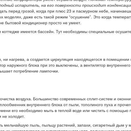
лодный испаритель, на его поверхности происходит конденсаци
ать перед грозой, когда при плюс 23 и пасмурном небе, начинаешь 
х моделях, даже есть такой режим “осушение”. Это когда температ
не бытовой кондиционер просто не умеет.
или коттедже имеется бассейн. Тут необходимы специальные осуши
, ни нагрева, а создается циркуляция находящегося в помещении в
ор наружного блока при это выключены, а вентилятор внутреннего 
вышает потребление лампочки.
 очистка воздуха. Большинство современных сплит-систем и оконн
плообменник внутреннего блока от пыли, тополиного пуха и проче
емени его необходимо мыть в теплой воде или чистить с помощью 
 не холодит.
ть мельчайшую пыль, пыльцу растений, запахи, сигаретный дым у 
о их изготавливают из активированного угля, полученного из коко