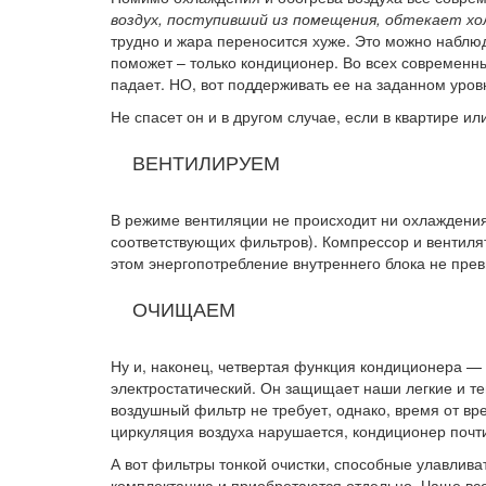
воздух, поступивший из помещения, обтекает хо
трудно и жара переносится хуже. Это можно наблюд
поможет – только кондиционер. Во всех современны
падает. НО, вот поддерживать ее на заданном уров
Не спасет он и в другом случае, если в квартире 
ВЕНТИЛИРУЕМ
В режиме вентиляции не происходит ни охлаждения
соответствующих фильтров). Компрессор и вентилят
этом энергопотребление внутреннего блока не пре
ОЧИЩАЕМ
Ну и, наконец, четвертая функция кондиционера —
электростатический. Он защищает наши легкие и те
воздушный фильтр не требует, однако, время от вр
циркуляция воздуха нарушается, кондиционер почти
А вот фильтры тонкой очистки, способные улавлива
комплектацию и приобретаются отдельно. Чаще всег